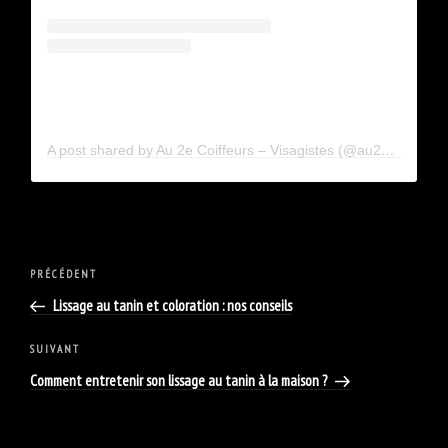
A post shared by Au 2e Coiffeurs – Visagistes (@au2emtl)
Navigation
Article
PRÉCÉDENT
de
précédent
Lissage au tanin et coloration : nos conseils
l'article
Article
SUIVANT
suivant
Comment entretenir son lissage au tanin à la maison ?