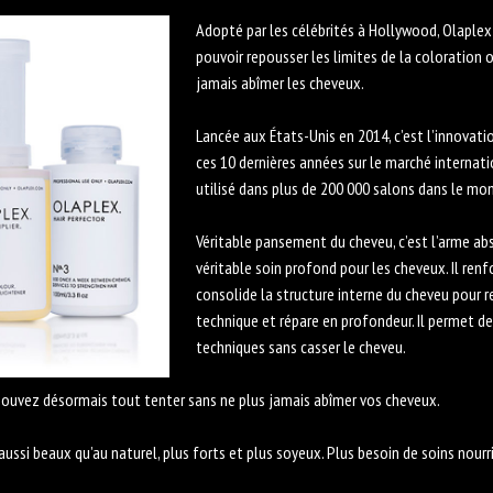
Adopté par les célébrités à Hollywood, Olaplex
pouvoir repousser les limites de la coloration 
jamais abîmer les cheveux.
Lancée aux États-Unis en 2014, c’est l’innovat
ces 10 dernières années sur le marché internatio
utilisé dans plus de 200 000 salons dans le mo
Véritable pansement du cheveu, c’est l’arme ab
véritable soin profond pour les cheveux. Il renf
consolide la structure interne du cheveu pour re
technique et répare en profondeur. Il permet de 
techniques sans casser le cheveu.
 pouvez désormais tout tenter sans ne plus jamais abîmer vos cheveux.
aussi beaux qu’au naturel, plus forts et plus soyeux. Plus besoin de soins nourr