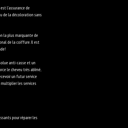
 est l’assurance de
ou de la décoloration sans
ion la plus marquante de
nal de la coiffure. Il est
nde!
solue anti-casse et un
orce le cheveu très abîmé,
cevoir un futur service
multiplier les services
issants pour réparer les