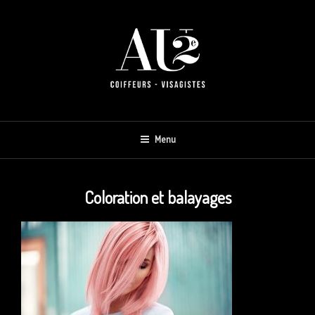
Aller
au
contenu
AU 2E
Menu
Coloration et balayages