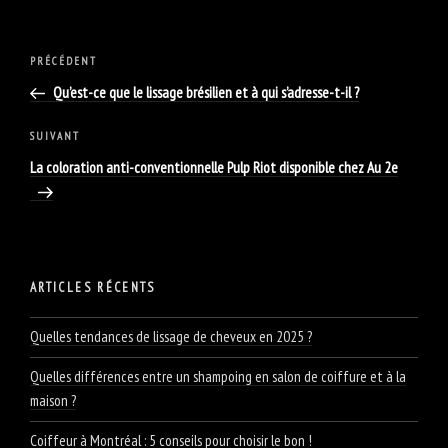
Navigation
Article
PRÉCÉDENT
de
précédent
Qu’est-ce que le lissage brésilien et à qui s’adresse-t-il ?
l'article
Article
SUIVANT
suivant
La coloration anti-conventionnelle Pulp Riot disponible chez Au 2e
ARTICLES RÉCENTS
Quelles tendances de lissage de cheveux en 2025 ?
Quelles différences entre un shampoing en salon de coiffure et à la
maison ?
Coiffeur à Montréal : 5 conseils pour choisir le bon !